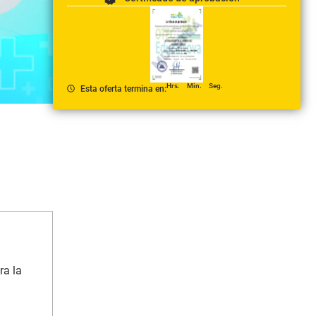
Hrs.
Min.
Seg.
Esta oferta termina en:
ra la