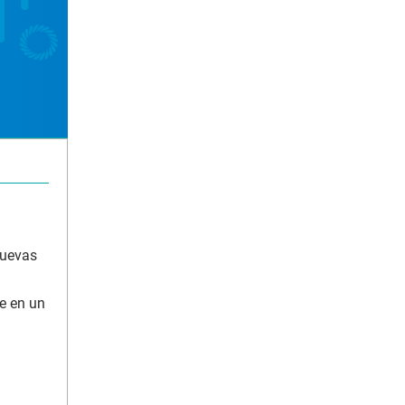
nuevas
te en un