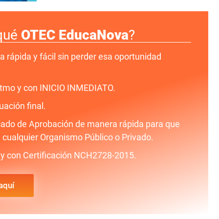
qué
OTEC EducaNova
?
a rápida y fácil sin perder esa oportunidad
ritmo y con INICIO INMEDIATO.
uación final.
icado de Aprobación de manera rápida para que
 cualquier Organismo Público o Privado.
y con Certificación NCH2728-2015.
aquí