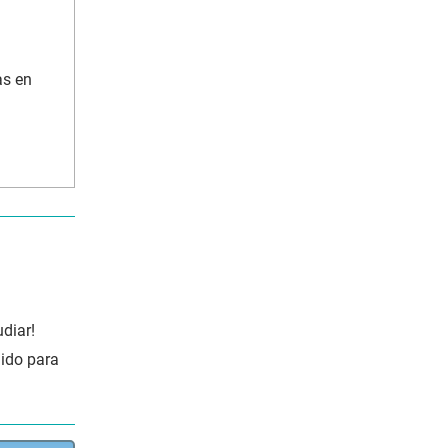
as en
diar!
lido para