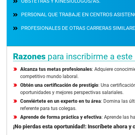
OBSTETRAS Y KINESIÓLOGOS/AS.
PERSONAL QUE TRABAJE EN CENTROS ASISTEN
PROFESIONALES DE OTRAS CARRERAS SIMILAR
Razones
para inscribirme a este
Alcanza tus metas profesionales
: Adquiere conocimi
competitivo mundo laboral.
Obtén una certificación de prestigio
: Una certificaci
oportunidades y mejores perspectivas salariales.
Conviértete en un experto en tu área
: Domina las últ
referente para tus colegas.
Aprende de forma práctica y efectiva
: Aprende las ha
¡No pierdas esta oportunidad!: Inscríbete ahora y 