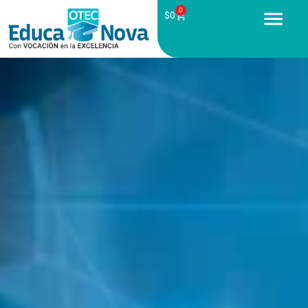
0
$
0