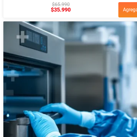
$
65.990
$
35.990
Agreg