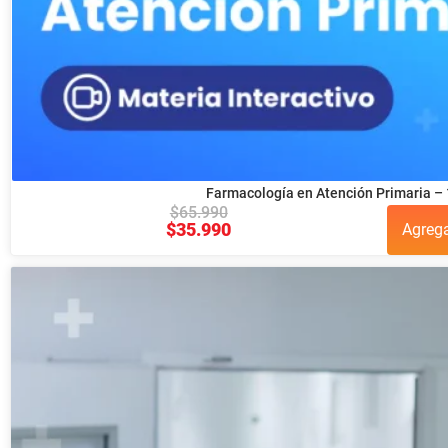
Farmacología en Atención Primaria – 
$
65.990
$
35.990
Agreg