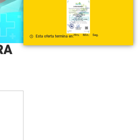
Hrs.
Min.
Seg.
Esta oferta termina en:
RA