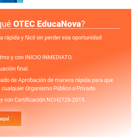
qué
OTEC EducaNova
?
a rápida y fácil sin perder esa oportunidad
ritmo y con INICIO INMEDIATO.
uación final.
icado de Aprobación de manera rápida para que
 cualquier Organismo Público o Privado.
y con Certificación NCH2728-2015.
aquí