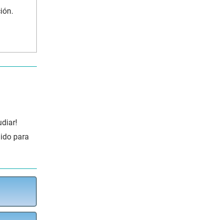
ión.
diar!
lido para