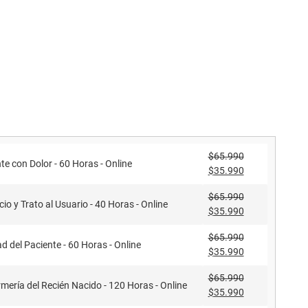
$
65.990
te con Dolor - 60 Horas - Online
$
35.990
$
65.990
cio y Trato al Usuario - 40 Horas - Online
$
35.990
$
65.990
d del Paciente - 60 Horas - Online
$
35.990
$
65.990
mería del Recién Nacido - 120 Horas - Online
$
35.990