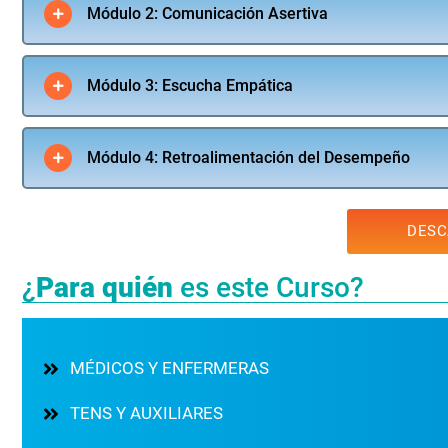
Módulo 2: Comunicación Asertiva
Módulo 3: Escucha Empática
Módulo 4: Retroalimentación del Desempeño
DESC
¿
Para quién
es este Curso?
MÉDICOS Y ENFERMERAS
TENS Y AUXILIARES