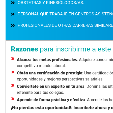
OBSTETRAS Y KINESIÓLOGOS/AS.
PERSONAL QUE TRABAJE EN CENTROS ASISTEN
PROFESIONALES DE OTRAS CARRERAS SIMILAR
Razones
para inscribirme a este
Alcanza tus metas profesionales
: Adquiere conocimi
competitivo mundo laboral.
Obtén una certificación de prestigio
: Una certificaci
oportunidades y mejores perspectivas salariales.
Conviértete en un experto en tu área
: Domina las últ
referente para tus colegas.
Aprende de forma práctica y efectiva
: Aprende las ha
¡No pierdas esta oportunidad!: Inscríbete ahora y 