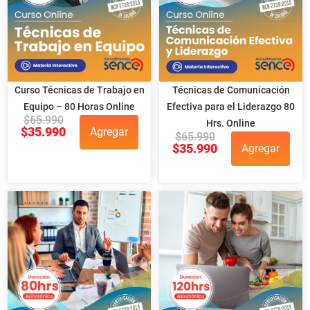
Curso Técnicas de Trabajo en
Técnicas de Comunicación
Equipo – 80 Horas Online
Efectiva para el Liderazgo 80
$
65.990
Hrs. Online
$
35.990
Agregar
$
65.990
$
35.990
Agregar