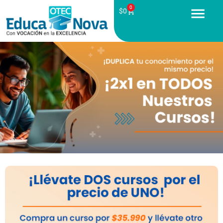
0
$
0