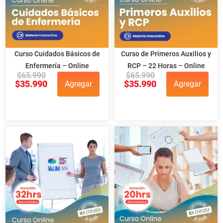
Curso Cuidados Básicos de
Curso de Primeros Auxilios y
Enfermería – Online
RCP – 22 Horas – Online
$
65.990
$
65.990
$
35.990
$
35.990
Agregar
Agregar