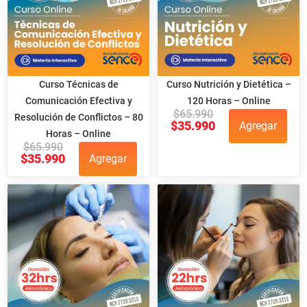
Curso Técnicas de
Curso Nutrición y Dietética –
Comunicación Efectiva y
120 Horas – Online
$
65.990
Resolución de Conflictos – 80
$
35.990
Agregar
Horas – Online
$
65.990
$
35.990
Agregar