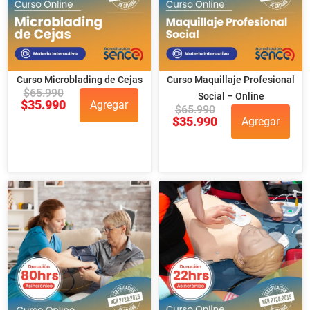
Curso Microblading de Cejas
Curso Maquillaje Profesional
$
65.990
Social – Online
$
35.990
Agregar
$
65.990
$
35.990
Agregar