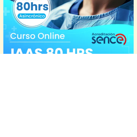
IAAS – 80 Horas – Online
$
65.990
$
35.990
Agregar