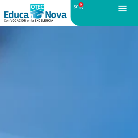
0
$
0