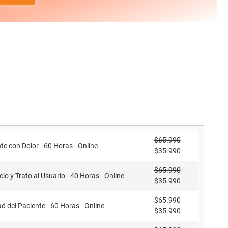
$
65.990
te con Dolor - 60 Horas - Online
$
35.990
$
65.990
cio y Trato al Usuario - 40 Horas - Online
$
35.990
$
65.990
d del Paciente - 60 Horas - Online
$
35.990