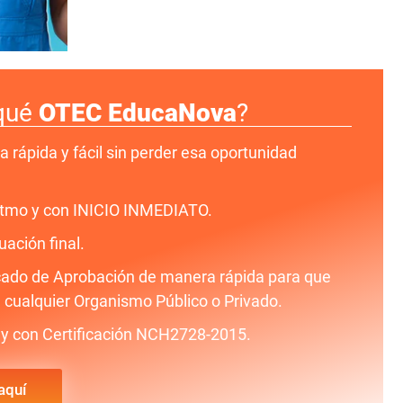
qué
OTEC EducaNova
?
a rápida y fácil sin perder esa oportunidad
ritmo y con INICIO INMEDIATO.
uación final.
icado de Aprobación de manera rápida para que
 cualquier Organismo Público o Privado.
y con Certificación NCH2728-2015.
aquí