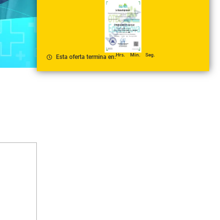
Hrs.
Min.
Seg.
Esta oferta termina en: