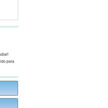
diar!
lido para