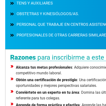
TENS Y AUXILIARES
OBSTETRAS Y KINESIÓLOGOS/AS.
PERSONAL QUE TRABAJE EN CENTROS ASISTEN
PROFESIONALES DE OTRAS CARRERAS SIMILAR
Razones
para inscribirme a este
Alcanza tus metas profesionales
: Adquiere conocimi
competitivo mundo laboral.
Obtén una certificación de prestigio
: Una certificaci
oportunidades y mejores perspectivas salariales.
Conviértete en un experto en tu área
: Domina las últ
referente para tus colegas.
Aprende de forma práctica y efectiva
: Aprende las ha