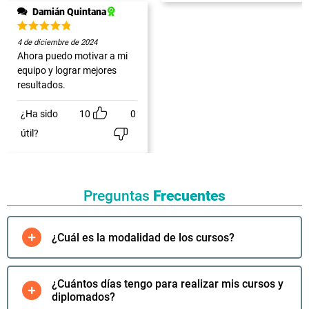
Lo quiero:
Damián Quintana
Curso
Microblading
Valorado
4 de diciembre de 2024
de Cejas
con
5
de
Ahora puedo motivar a mi
5
$
65.990
equipo y lograr mejores
$
35.990
resultados.
Lo quiero:
¿Ha sido
10
0
Curso
útil?
Nutrición y
Dietética - 120
Horas - Online
$
65.990
$
35.990
Preguntas
Frecuentes
Lo quiero:
¿Cuál es la modalidad de los cursos?
Curso
Técnicas de
Comunicación
Efectiva y
¿Cuántos días tengo para realizar mis cursos y
Resolución de
diplomados?