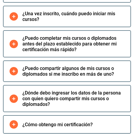
Conflictos - 80
Horas - Online
$
65.990
¿Una vez inscrito, cuándo puedo iniciar mis
cursos?
$
35.990
Lo quiero:
¿Puedo completar mis cursos o diplomados
Curso
antes del plazo establecido para obtener mi
Técnicas de
certificación más rápido?
Trabajo en
Equipo - 80
Horas Online
¿Puedo compartir algunos de mis cursos o
$
65.990
diplomados si me inscribo en más de uno?
$
35.990
Lo quiero:
¿Dónde debo ingresar los datos de la persona
Técnicas de
con quien quiero compartir mis cursos o
Comunicación
diplomados?
Efectiva para el
Liderazgo 80
Hrs. Online
¿Cómo obtengo mi certificación?
$
65.990