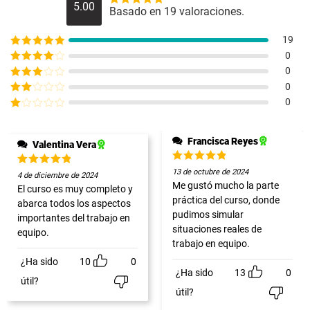
$
35.990
5.00
Basado en 19 valoraciones.
Valorado con
5
de 5
Lo quiero:
19
Curso
Valorado con
0
Gestión y
5
de 5
Valorado
0
Manejo del
con
4
de
Valorado
0
5
Estrés para el
con
3
Valorado
0
de 5
Bienestar
con
Valorado
Emocional - 20
2
de
con
5
Horas
1
Francisca Reyes
Valentina Vera
de
$
65.990
5
$
35.990
Valorado
13 de octubre de 2024
Valorado
4 de diciembre de 2024
con
5
de
con
5
de
Me gustó mucho la parte
El curso es muy completo y
5
5
Lo quiero:
práctica del curso, donde
abarca todos los aspectos
Curso
pudimos simular
importantes del trabajo en
Maquillaje
situaciones reales de
equipo.
Profesional
trabajo en equipo.
Social - Online
¿Ha sido
10
0
$
65.990
¿Ha sido
13
0
útil?
$
35.990
útil?