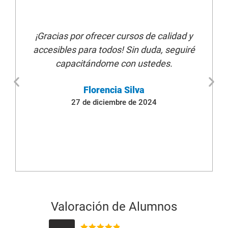
de Primeros
Auxilios y RCP -
22 Horas -
¡Gracias por ofrecer cursos de calidad y
Online
$
65.990
accesibles para todos! Sin duda, seguiré
$
35.990
capacitándome con ustedes.
Lo quiero:
Florencia Silva
Curso
Excel
27 de diciembre de 2024
Intermedio
$
65.990
$
35.990
Lo quiero:
Curso
Formación de
Relatores
Internos - 32
Valoración de Alumnos
Horas - Online
$
65.990