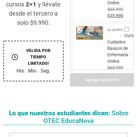
Online
cursos
2×1
y llévate
$
65.990
desde el tercero a
$
35.990
solo $9.990.
Lo quiero:
Curso
Cuidados
Básicos de
VÁLIDA POR
Enfermería -
TIEMPO
Online
LIMITADO!
$
65.990
Hrs.
Min.
Seg.
$
35.990
Lo quiero:
Curso
de Excel Básico
$
65.990
Lo que nuestros estudiantes dicen:
Sobre
$
35.990
OTEC EducaNova
Lo quiero:
Curso