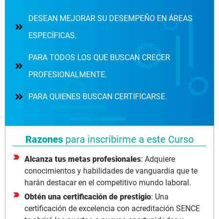
DESEAN MEJORAR SU DESEMPEÑO EN ÁREAS
ESPECÍFICAS.
PARA TODOS LOS QUE BUSCAN CRECER
PROFESIONALMENTE.
PARA QUIENES BUSCAN CERTIFICARSE.
Razones
para inscribirme a este Curso
Alcanza tus metas profesionales
: Adquiere
conocimientos y habilidades de vanguardia que te
harán destacar en el competitivo mundo laboral.
Obtén una certificación de prestigio
: Una
certificación de excelencia con acreditación SENCE