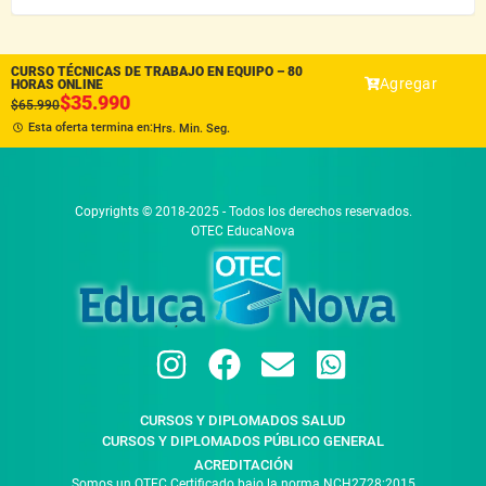
CURSO TÉCNICAS DE TRABAJO EN EQUIPO – 80
Agregar
HORAS ONLINE
$
35.990
$
65.990
Esta oferta termina en:
Hrs.
Min.
Seg.
Copyrights © 2018-2025 - Todos los derechos reservados.
OTEC EducaNova
CURSOS Y DIPLOMADOS SALUD
CURSOS Y DIPLOMADOS PÚBLICO GENERAL
ACREDITACIÓN
Somos un OTEC Certificado bajo la norma NCH2728:2015