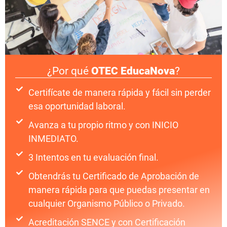
¿Por qué
OTEC EducaNova
?
Certifícate de manera rápida y fácil sin perder
esa oportunidad laboral.
Avanza a tu propio ritmo y con INICIO
INMEDIATO.
3 Intentos en tu evaluación final.
Obtendrás tu Certificado de Aprobación de
manera rápida para que puedas presentar en
cualquier Organismo Público o Privado.
Acreditación SENCE y con Certificación